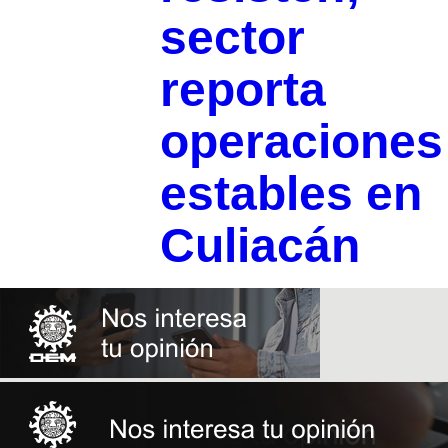
sector
reporta
operaciones
estables en
Culiacán