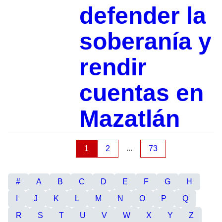
defender la
soberanía y
rendir
cuentas en
Mazatlán
...
1
2
73
#
A
B
C
D
E
F
G
H
I
J
K
L
M
N
O
P
Q
R
S
T
U
V
W
X
Y
Z