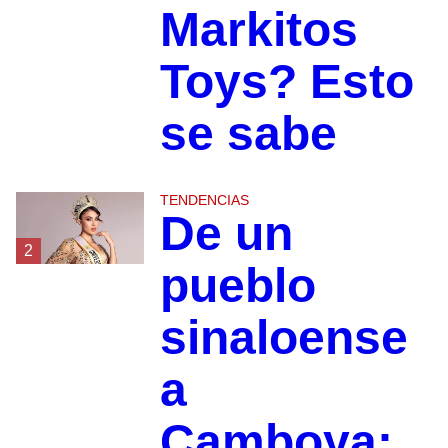
Markitos
Toys? Esto
se sabe
TENDENCIAS
De un
2
pueblo
sinaloense
a
Camboya: