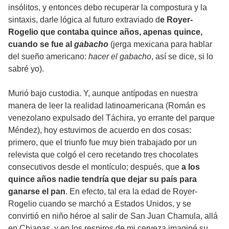
insólitos, y entonces debo recuperar la compostura y la
sintaxis, darle lógica al futuro extraviado d
e Royer-
Rogelio que contaba quince años, apenas quince,
cuando se fue al
gabacho
(jerga mexicana para hablar
del sueño americano:
hacer el gabacho
, así se dice, si lo
sabré yo).
Murió bajo custodia. Y, aunque antípodas en nuestra
manera de leer la realidad latinoamericana (Román es
venezolano expulsado del Táchira, yo errante del parque
Méndez), hoy estuvimos de acuerdo en dos cosas:
primero, que el triunfo fue muy bien trabajado por un
relevista que colgó el cero recetando tres chocolates
consecutivos desde el montículo; después, que
a los
quince años nadie tendría que dejar su país para
ganarse el pan
. En efecto, tal era la edad de Royer-
Rogelio cuando se marchó a Estados Unidos, y se
convirtió en niño héroe al salir de San Juan Chamula, allá
en Chiapas, y en los respiros de mi cerveza imaginé su