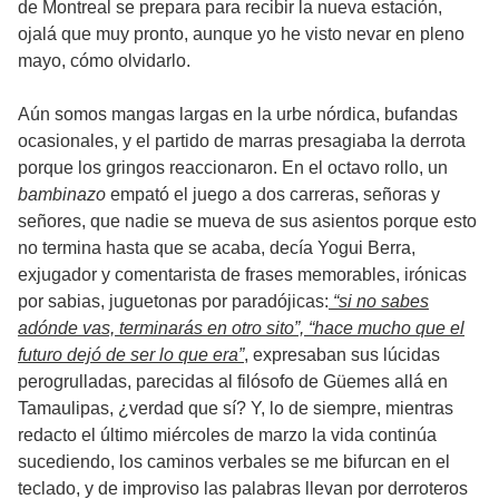
de Montreal se prepara para recibir la nueva estación,
ojalá que muy pronto, aunque yo he visto nevar en pleno
mayo, cómo olvidarlo.
Aún somos mangas largas en la urbe nórdica, bufandas
ocasionales, y el partido de marras presagiaba la derrota
porque los gringos reaccionaron. En el octavo rollo, un
bambinazo
empató el juego a dos carreras, señoras y
señores, que nadie se mueva de sus asientos porque esto
no termina hasta que se acaba, decía Yogui Berra,
exjugador y comentarista de frases memorables, irónicas
por sabias, juguetonas por paradójicas:
“si no sabes
adónde vas, terminarás en otro sito”, “hace mucho que el
futuro dejó de ser lo que era”
, expresaban sus lúcidas
perogrulladas, parecidas al filósofo de Güemes allá en
Tamaulipas, ¿verdad que sí? Y, lo de siempre, mientras
redacto el último miércoles de marzo la vida continúa
sucediendo, los caminos verbales se me bifurcan en el
teclado, y de improviso las palabras llevan por derroteros