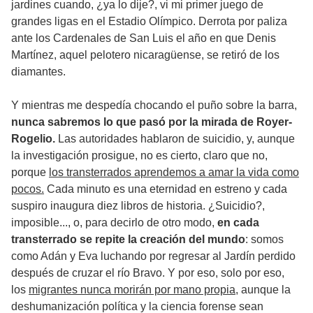
jardines cuando, ¿ya lo dije?, vi mi primer juego de
grandes ligas en el Estadio Olímpico. Derrota por paliza
ante los Cardenales de San Luis el año en que Denis
Martínez, aquel pelotero nicaragüense, se retiró de los
diamantes.
Y mientras me despedía chocando el puño sobre la barra,
nunca sabremos lo que pasó por la mirada de Royer-
Rogelio.
Las autoridades hablaron de suicidio, y, aunque
la investigación prosigue, no es cierto, claro que no,
porque
los transterrados aprendemos a amar la vida como
pocos.
Cada minuto es una eternidad en estreno y cada
suspiro inaugura diez libros de historia. ¿Suicidio?,
imposible..., o, para decirlo de otro modo,
en cada
transterrado se repite la creación del mundo
: somos
como Adán y Eva luchando por regresar al Jardín perdido
después de cruzar el río Bravo. Y por eso, solo por eso,
los
migrantes nunca morirán por mano propia
, aunque la
deshumanización política y la ciencia forense sean