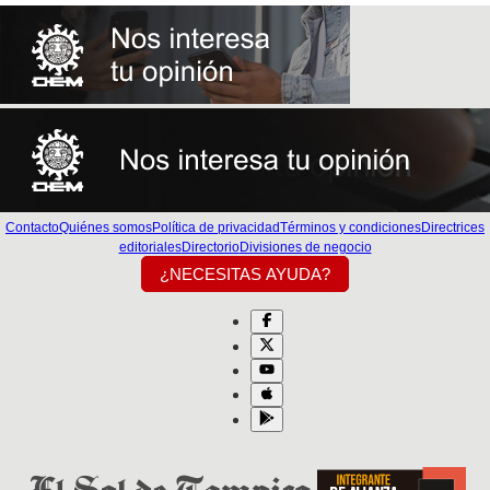
Contacto
Quiénes somos
Política de privacidad
Términos y condiciones
Directrices
editoriales
Directorio
Divisiones de negocio
¿NECESITAS AYUDA?