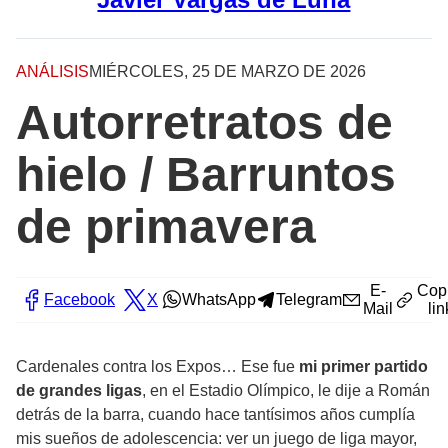
ANÁLISIS
MIÉRCOLES, 25 DE MARZO DE 2026
Autorretratos de
hielo / Barruntos
de primavera
E-
Cop
Facebook
X
WhatsApp
Telegram
Mail
lin
Cardenales contra los Expos… Ese fue
mi primer partido
de grandes ligas
, en el Estadio Olímpico, le dije a Román
detrás de la barra, cuando hace tantísimos años cumplía
mis sueños de adolescencia: ver un juego de liga mayor,