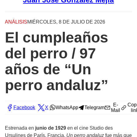
ANÁLISIS
MIÉRCOLES, 8 DE JULIO DE 2026
El cumpleaños
del perro / 97
años de “Un
perro andaluz”
E-
Cop
Facebook
X
WhatsApp
Telegram
Mail
lin
Estrenada en
junio de 1929
en el cine Studio des
Ursulines de París, Francia,
Un perro andaluz
fue más que