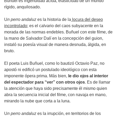
Buñuel es ingenuidad ácida, elasticidad de un mundo
rígido, anquilosado.
U
n perro andaluz
es la historia de la
locura del deseo
incontrolado
; es el calvario del caos subyacente en la
morada de las normas endebles. Buñuel con este filme, de
la mano de Salvador Dalí en la concepción del guion,
instaló su poesía visual de manera desnuda, álgida, en
bruto.
El poeta Luis Buñuel, como lo bautizó Octavio Paz, no
apostó ni edificó un postulado ideológico con esta
imponente ópera prima. Más bien,
le dio ojos al interior
del espectador para “ver” con otros ojos
. Es de llamar
la atención que haya sido precisamente él mismo quien
abra la secuencia inicial del filme, con navaja en mano,
mirando la nube que corta a la luna.
U
n perro andaluz
es la irrupción, en territorios de los