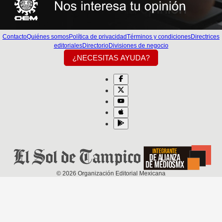
Contacto
Quiénes somos
Política de privacidad
Términos y condiciones
Directrices
editoriales
Directorio
Divisiones de negocio
¿NECESITAS AYUDA?
©
2026
Organización Editorial Mexicana