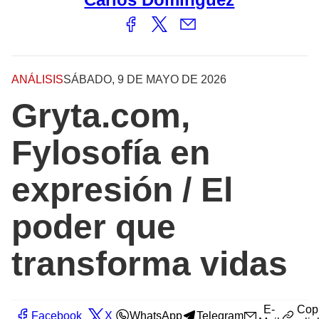
ANÁLISIS
SÁBADO, 9 DE MAYO DE 2026
Gryta.com,
Fylosofía en
expresión / El
poder que
transforma vidas
E-
Cop
Facebook
X
WhatsApp
Telegram