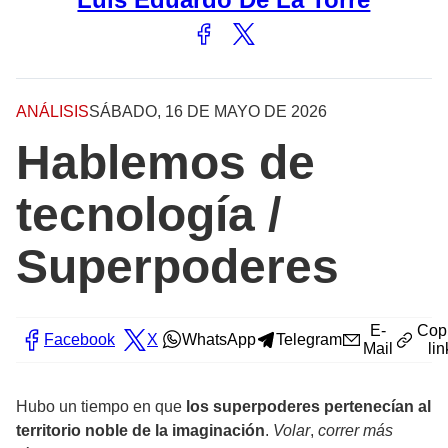
ANÁLISIS
SÁBADO, 16 DE MAYO DE 2026
Hablemos de
tecnología /
Superpoderes
E-
Cop
Facebook
X
WhatsApp
Telegram
Mail
lin
Hubo un tiempo en que
los superpoderes pertenecían al
territorio noble de la imaginación
.
Volar
,
correr más