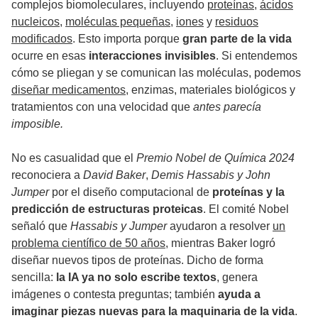
complejos biomoleculares, incluyendo
proteínas
,
ácidos
nucleicos
,
moléculas pequeñas
,
iones
y
residuos
modificados
. Esto importa porque
gran parte de la vida
ocurre en esas
interacciones invisibles
. Si entendemos
cómo se pliegan y se comunican las moléculas, podemos
diseñar medicamentos
, enzimas, materiales biológicos y
tratamientos con una velocidad que
antes parecía
imposible.
No es casualidad que el
Premio Nobel de Química 2024
reconociera a
David Baker
,
Demis Hassabis y John
Jumper
por el diseño computacional de
proteínas y la
predicción de estructuras proteicas
. El comité Nobel
señaló que
Hassabis y Jumper
ayudaron a resolver
un
problema científico de 50 años
, mientras Baker logró
diseñar nuevos tipos de proteínas. Dicho de forma
sencilla:
la IA ya no solo escribe textos
, genera
imágenes o contesta preguntas; también
ayuda a
imaginar piezas nuevas para la maquinaria de la vida
.