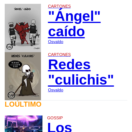
CARTONES
"Ángel"
caído
Osvaldo
CARTONES
Redes
"culichis"
Osvaldo
LOÚLTIMO
GOSSIP
Los