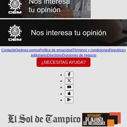
Contacto
Quiénes somos
Política de privacidad
Términos y condiciones
Directrices
editoriales
Directorio
Divisiones de negocio
¿NECESITAS AYUDA?