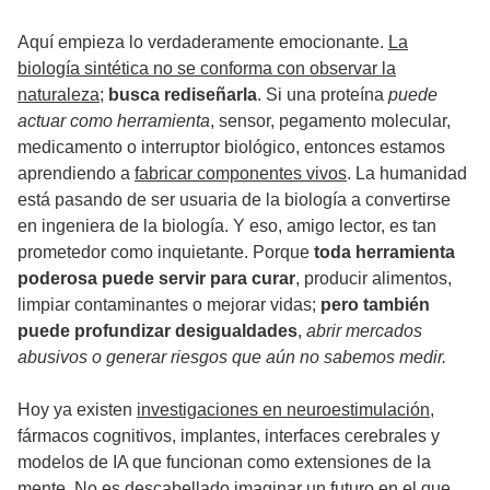
Aquí empieza lo verdaderamente emocionante.
La
biología sintética no se conforma con observar la
naturaleza
;
busca rediseñarla
. Si una proteína
puede
actuar como herramienta
, sensor, pegamento molecular,
medicamento o interruptor biológico, entonces estamos
aprendiendo a
fabricar componentes vivos
. La humanidad
está pasando de ser usuaria de la biología a convertirse
en ingeniera de la biología. Y eso, amigo lector, es tan
prometedor como inquietante. Porque
toda herramienta
poderosa puede servir para curar
, producir alimentos,
limpiar contaminantes o mejorar vidas;
pero también
puede profundizar desigualdades
,
abrir mercados
abusivos o generar riesgos que aún no sabemos medir.
Hoy ya existen
investigaciones en neuroestimulación
,
fármacos cognitivos, implantes, interfaces cerebrales y
modelos de IA que funcionan como extensiones de la
mente. No es descabellado imaginar un futuro en el que