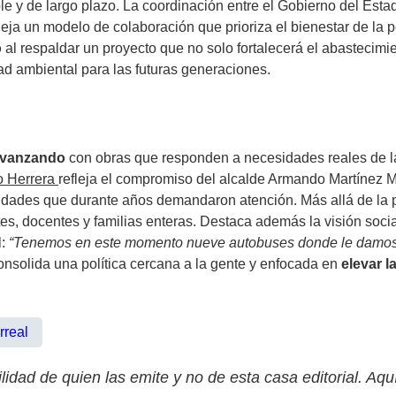
le y de largo plazo. La coordinación entre el Gobierno del Est
fleja un modelo de colaboración que prioriza el bienestar de la 
o
al respaldar un proyecto que no solo fortalecerá el abastecimi
dad ambiental para las futuras generaciones.
 avanzando
con obras que responden a necesidades reales de l
io Herrera
refleja el compromiso del alcalde Armando Martínez Ma
nidades que durante años demandaron atención. Más allá de la
es, docentes y familias enteras. Destaca además la visión socia
:
“Tenemos en este momento nueve autobuses donde le damos se
onsolida una política cercana a la gente y enfocada en
elevar l
rreal
lidad de quien las emite y no de esta casa editorial. Aqu