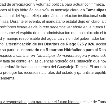
dad de anticipación y voluntad política para actuar con firmez
ones al flujo hidrológico envía un mensaje claro:
en Tamaulipas 
Nacional del Agua refleja además una relación institucional só
milias. Durante el evento, el mandatario estatal dejó en claro l
posiciones federales de lo que
debemos ver ahora en la nueva 
se resume el espíritu de una administración que ha colocado el 
ad y manejo responsable del agua. La visión del gobernador tam
mo la
tecnificación de los Distritos de Riego 025 y 026
, accio
 su parte, el
secretario de Recursos Hidráulicos para el Des
empiece a caminar en Tamaulipas de manera segura y ordena
falta de control en las cuencas hidrológicas, situación que hoy
o quedará limitado a la cuenca del Guayalejo-Tamesí. El anuncio
a proteger los recursos naturales del estado y garantizar equili
cendental.
 y responsable para garantizar el futuro hídrico
del sur de Tama