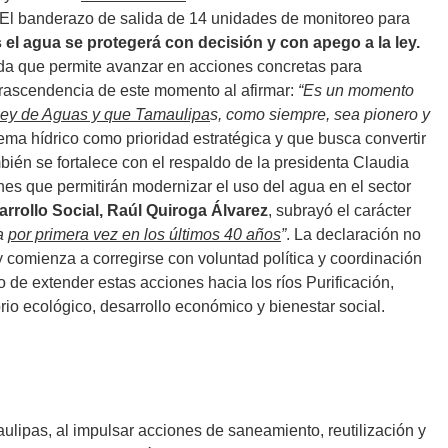
a. El banderazo de salida de 14 unidades de monitoreo para
el agua se protegerá con decisión y con apego a la ley.
lida que permite avanzar en acciones concretas para
a trascendencia de este momento al afirmar:
“Es un momento
Ley de Aguas y que Tamaulipa
s, como siempre, sea pionero y
tema hídrico como prioridad estratégica y que busca convertir
bién se fortalece con el respaldo de la presidenta Claudia
nes que permitirán modernizar el uso del agua en el sector
arrollo Social, Raúl Quiroga Álvarez
, subrayó el carácter
da
por primera vez en los últimos 40 años
”
. La declaración no
 comienza a corregirse con voluntad política y coordinación
 de extender estas acciones hacia los ríos Purificación,
brio ecológico, desarrollo económico y bienestar social.
ulipas, al impulsar acciones de saneamiento, reutilización y