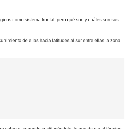
gicos como sistema frontal, pero qué son y cuáles son sus
rimiento de ellas hacia latitudes al sur entre ellas la zona
e sobre el segundo sustituyéndolo, lo que da pie al término