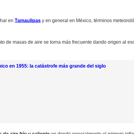
har en
Tamaulipas
y en general en México, términos meteoroló
to de masas de aire se torna más frecuente dando origen al escur
ico en 1955: la catástrofe más grande del siglo
de aire frío y caliente
en donde generalmente el primero infier