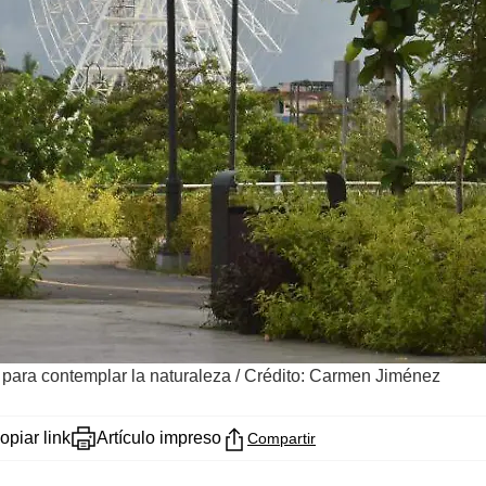
l para contemplar la naturaleza
/
Crédito: Carmen Jiménez
opiar link
Artículo impreso
Compartir