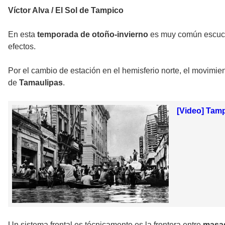
Víctor Alva / El Sol de Tampico
En esta
temporada de otoño-invierno
es muy común escuc
efectos.
Por el cambio de estación en el hemisferio norte, el movimien
de
Tamaulipas
.
[Video] Tamp
Un sistema frontal es técnicamente es la frontera entre
masas 