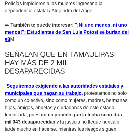
Policías impidieron a las mujeres ingresar a la
dependencia estatal
/
Alejandro del Ángel
➡️
También te puede interesar:
"¡Ni uno menos, ni uno
menos!”: Estudiantes de San Luis Potosí se burlan del
#8
M
SEÑALAN QUE EN TAMAULIPAS
HAY MÁS DE 2 MIL
DESAPARECIDAS
"
Seguiremos exigiendo a las autoridades estatales y
municipales que hagan su trabajo,
protestamos no solo
como un colectivo, sino como mujeres, madres, hermanas,
hijas, amigas, abuelas y ciudadanas de este estado
feminicida, pues
no es posible que la fecha sean dos
mil 043 desaparecidas
y la justicia no llegue nunca o
tarde mucho en hacerse, mientras los riesgos siguen