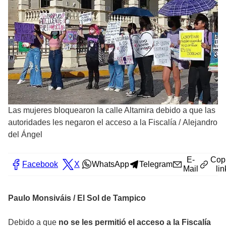
Las mujeres bloquearon la calle Altamira debido a que las
autoridades les negaron el acceso a la Fiscalía
/
Alejandro
del Ángel
E-
Cop
Facebook
X
WhatsApp
Telegram
Mail
lin
Paulo Monsiváis / El Sol de Tampico
Debido a que
no se les permitió el acceso a la Fiscalía