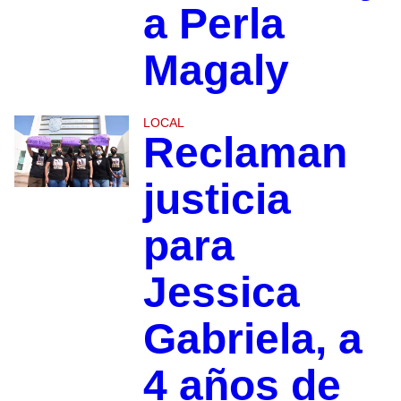
a Perla
Magaly
LOCAL
Reclaman
justicia
para
Jessica
Gabriela, a
4 años de