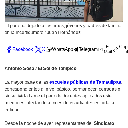
El paro ha dejado a los niños, jóvenes y padres de familia
en la incertidumbre
/
Juan Hernández
E-
Cop
Facebook
X
WhatsApp
Telegram
Mail
lin
Antonio Sosa / El Sol de Tampico
La mayor parte de las
escuelas públicas de Tamaulipas
,
correspondientes al nivel básico, permanecen cerradas o
sin actividad ante el paro de docentes aplicados este
miércoles, afectando a miles de estudiantes en toda la
entidad.
Desde la noche de ayer, representantes del
Sindicato