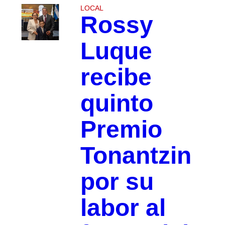
LOCAL
Rossy
Luque
recibe
quinto
Premio
Tonantzin
por su
labor al