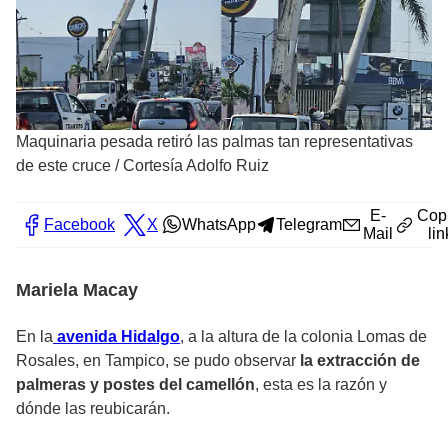
Maquinaria pesada retiró las palmas tan representativas
de este cruce
/
Cortesía Adolfo Ruiz
E-
Cop
Facebook
X
WhatsApp
Telegram
Mail
lin
Mariela Macay
En la
avenida Hidalgo
, a la altura de la colonia Lomas de
Rosales, en Tampico, se pudo observar
la extracción de
palmeras y postes del camellón
, esta es la razón y
dónde las reubicarán.