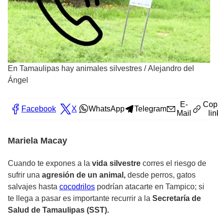
En Tamaulipas hay animales silvestres
/
Alejandro del
Ángel
E-
Cop
Facebook
X
WhatsApp
Telegram
Mail
lin
Mariela Macay
Cuando te expones a la
vida silvestre
corres el riesgo de
sufrir una
agresión de un animal,
desde perros, gatos
salvajes hasta
cocodrilos
podrían atacarte en Tampico; si
te llega a pasar es importante recurrir a la
Secretaría de
Salud de Tamaulipas (SST).