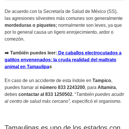
De acuerdo con la Secretaría de Salud de México (SS),
las agresiones silvestres más comunes son generalmente
mordeduras o piquetes;
normalmente son leves, ya que
por lo general causa un ligero enrojecimiento, ardor o
comezón.
➡️ También puedes leer:
De caballos electrocutados a
gatitos envenenados: la cruda realidad del maltrato
animal en Tamaulipa
s
En caso de un accidente de esta índole en
Tampico
,
puedes llamar al
número 833 2243200
, para
Altamira
,
debes
contactar al 833 1250502.
“
También puedes acudir
al centro de salud más cercano”,
especificó el organismo.
Tamaulipas es uno de los estados con