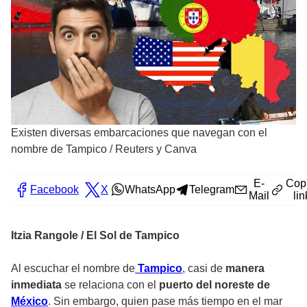
Existen diversas embarcaciones que navegan con el
nombre de Tampico
/
Reuters y Canva
E-
Cop
Facebook
X
WhatsApp
Telegram
Mail
lin
Itzia Rangole / El Sol de Tampico
Al escuchar el nombre de
Tampico
, casi de
manera
inmediata
se relaciona con el
puerto del noreste de
México
. Sin embargo, quien pase más tiempo en el mar