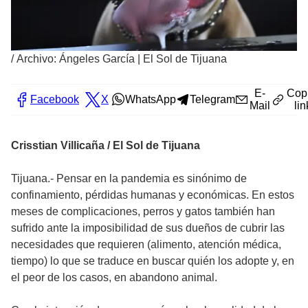
/
Archivo: Ángeles García | El Sol de Tijuana
E-
Cop
Facebook
X
WhatsApp
Telegram
Mail
lin
Crisstian Villicaña / El Sol de Tijuana
Tijuana.- Pensar en la pandemia es sinónimo de
confinamiento, pérdidas humanas y económicas. En estos
meses de complicaciones, perros y gatos también han
sufrido ante la imposibilidad de sus dueños de cubrir las
necesidades que requieren (alimento, atención médica,
tiempo) lo que se traduce en buscar quién los adopte y, en
el peor de los casos, en abandono animal.