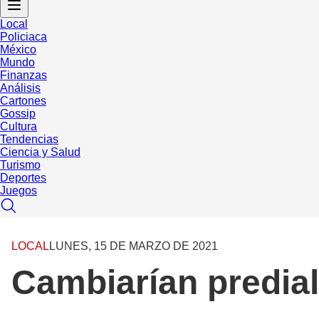
Local
Policiaca
México
Mundo
Finanzas
Análisis
Cartones
Gossip
Cultura
Tendencias
Ciencia y Salud
Turismo
Deportes
Juegos
LOCAL
LUNES, 15 DE MARZO DE 2021
Cambiarían predial 