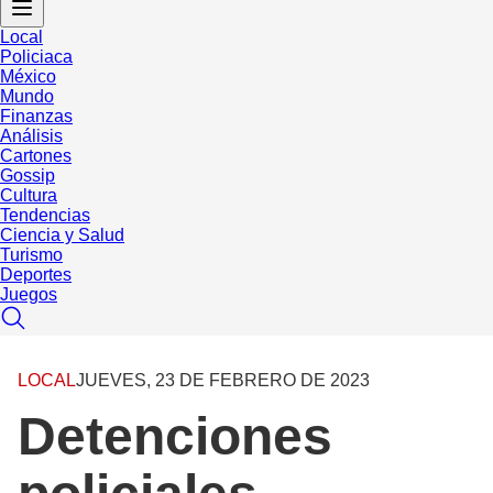
Local
Policiaca
México
Mundo
Finanzas
Análisis
Cartones
Gossip
Cultura
Tendencias
Ciencia y Salud
Turismo
Deportes
Juegos
LOCAL
JUEVES, 23 DE FEBRERO DE 2023
Detenciones