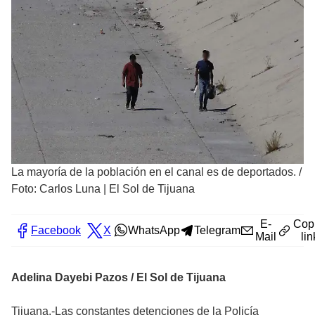
La mayoría de la población en el canal es de deportados.
/
Foto: Carlos Luna | El Sol de Tijuana
E-
Cop
Facebook
X
WhatsApp
Telegram
Mail
lin
Adelina Dayebi Pazos / El Sol de Tijuana
Tijuana.-Las constantes detenciones de la Policía