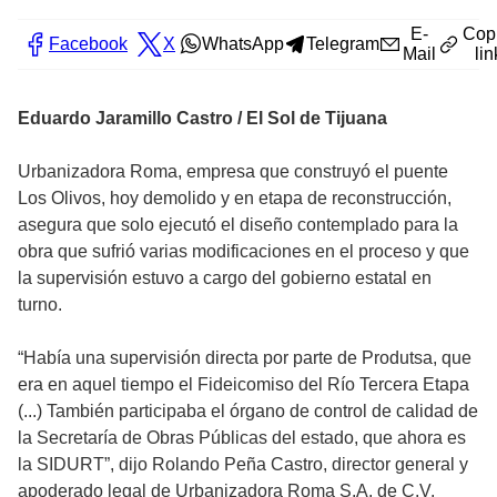
E-
Cop
Facebook
X
WhatsApp
Telegram
Mail
lin
Eduardo Jaramillo Castro / El Sol de Tijuana
Urbanizadora Roma, empresa que construyó el puente
Los Olivos, hoy demolido y en etapa de reconstrucción,
asegura que solo ejecutó el diseño contemplado para la
obra que sufrió varias modificaciones en el proceso y que
la supervisión estuvo a cargo del gobierno estatal en
turno.
“Había una supervisión directa por parte de Produtsa, que
era en aquel tiempo el Fideicomiso del Río Tercera Etapa
(...) También participaba el órgano de control de calidad de
la Secretaría de Obras Públicas del estado, que ahora es
la SIDURT”, dijo Rolando Peña Castro, director general y
apoderado legal de Urbanizadora Roma S.A. de C.V.