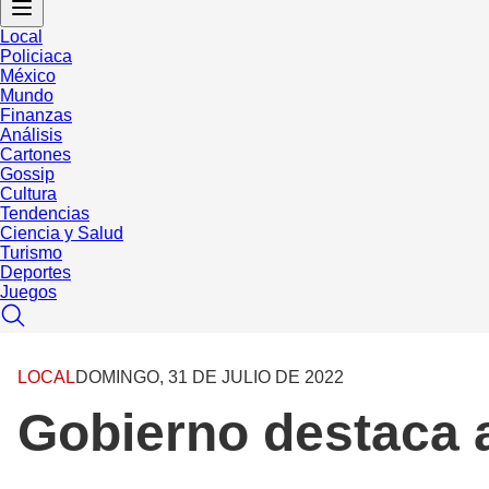
Local
Policiaca
México
Mundo
Finanzas
Análisis
Cartones
Gossip
Cultura
Tendencias
Ciencia y Salud
Turismo
Deportes
Juegos
LOCAL
DOMINGO, 31 DE JULIO DE 2022
Gobierno destaca a