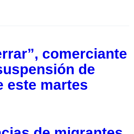
errar”, comerciante
 suspensión de
e este martes
cias de migrantes