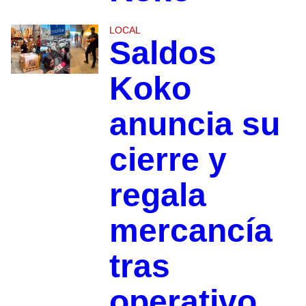
LOCAL
Saldos
Koko
anuncia su
cierre y
regala
mercancía
tras
operativo