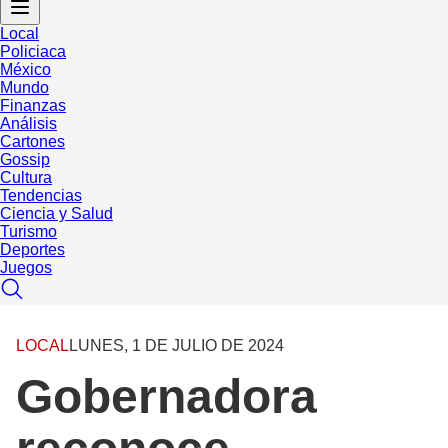
Local
Policiaca
México
Mundo
Finanzas
Análisis
Cartones
Gossip
Cultura
Tendencias
Ciencia y Salud
Turismo
Deportes
Juegos
LOCAL
LUNES, 1 DE JULIO DE 2024
Gobernadora