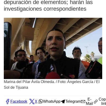
depuración de elementos; harán las
investigaciones correspondientes
Marina del Pilar Ávila Olmeda.
/
Foto: Ángeles García / El
Sol de Tijuana
E-
Cop
Facebook
X
WhatsApp
Telegram
Mail
lin