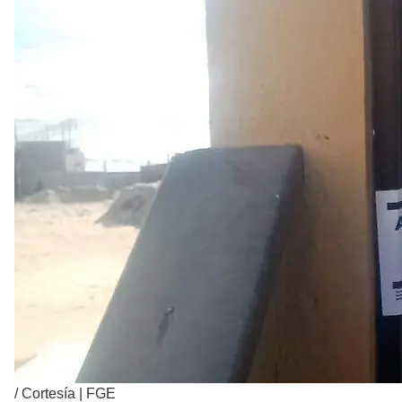
/
Cortesía | FGE