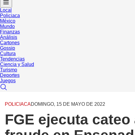
Local
Policiaca
México
Mundo
Finanzas
Análisis
Cartones
Gossip
Cultura
Tendencias
Ciencia y Salud
Turismo
Deportes
Juegos
POLICIACA
DOMINGO, 15 DE MAYO DE 2022
FGE ejecuta cateo 