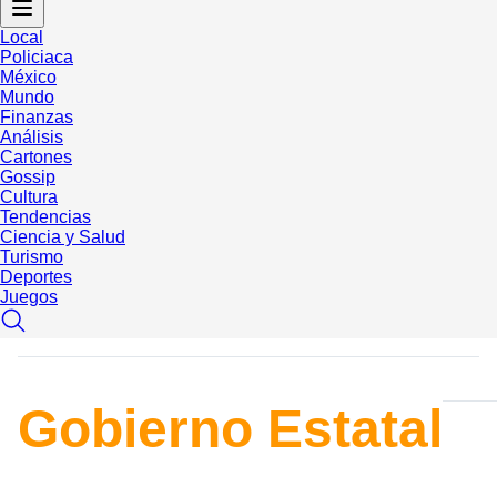
Local
Policiaca
México
Mundo
Finanzas
Análisis
Cartones
Gossip
Cultura
Tendencias
Ciencia y Salud
Turismo
Deportes
Juegos
Gobierno Estatal