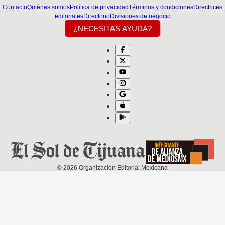
Contacto
Quiénes somos
Política de privacidad
Términos y condiciones
Directrices
editoriales
Directorio
Divisiones de negocio
¿NECESITAS AYUDA?
©
2026
Organización Editorial Mexicana