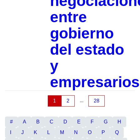
negociacion
entre
gobierno
del estado
y
empresarios
...
1
2
28
#
A
B
C
D
E
F
G
H
I
J
K
L
M
N
O
P
Q