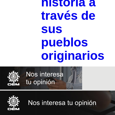
historia a
través de
sus
pueblos
originarios