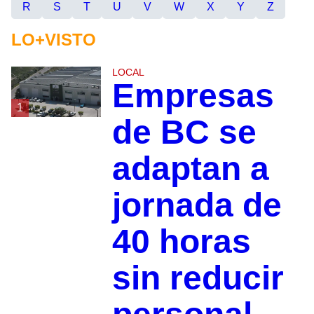
R
S
T
U
V
W
X
Y
Z
LO+VISTO
LOCAL
Empresas
1
de BC se
adaptan a
jornada de
40 horas
sin reducir