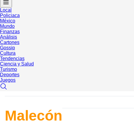
Local
Policiaca
México
Mundo
Finanzas
Análisis
Cartones
Gossip
Cultura
Tendencias
Ciencia y Salud
Turismo
Deportes
Juegos
Malecón