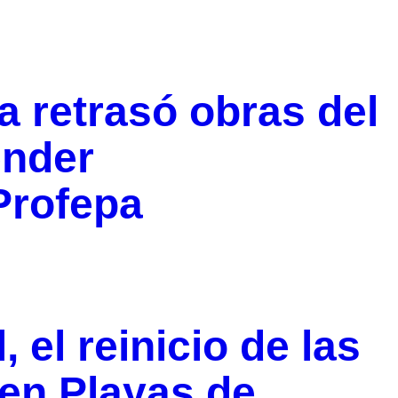
a retrasó obras del
ender
Profepa
 el reinicio de las
en Playas de