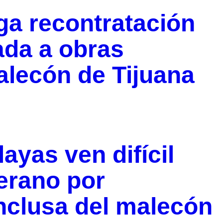
iga recontratación
ada a obras
alecón de Tijuana
ayas ven difícil
erano por
onclusa del malecón