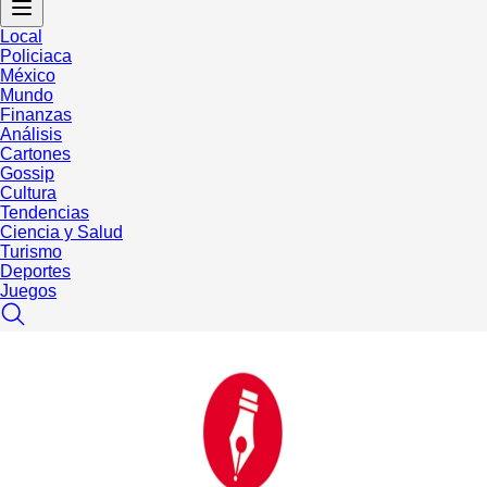
Local
Policiaca
México
Mundo
Finanzas
Análisis
Cartones
Gossip
Cultura
Tendencias
Ciencia y Salud
Turismo
Deportes
Juegos