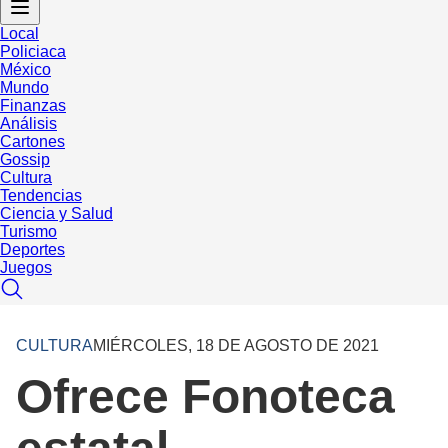
Local
Policiaca
México
Mundo
Finanzas
Análisis
Cartones
Gossip
Cultura
Tendencias
Ciencia y Salud
Turismo
Deportes
Juegos
CULTURA
MIÉRCOLES, 18 DE AGOSTO DE 2021
Ofrece Fonoteca