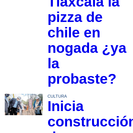
Tlaxcala la
pizza de
chile en
nogada ¿ya
la
probaste?
CULTURA
Inicia
construcció