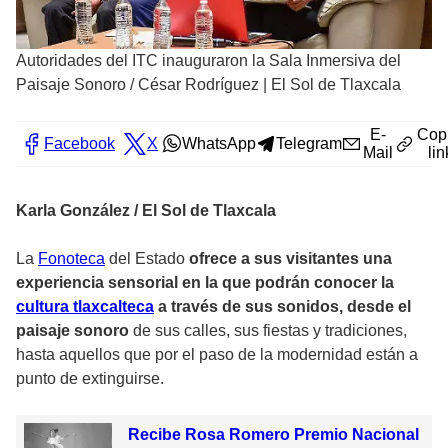
Autoridades del ITC inauguraron la Sala Inmersiva del
Paisaje Sonoro
/
César Rodríguez | El Sol de Tlaxcala
E-
Cop
Facebook
X
WhatsApp
Telegram
Mail
lin
Karla González / El Sol de Tlaxcala
La
Fonoteca
del Estado
ofrece a sus visitantes una
experiencia sensorial en la que podrán conocer la
cultura tlaxcalteca
a través de sus sonidos, desde el
paisaje sonoro
de sus calles, sus fiestas y tradiciones,
hasta aquellos que por el paso de la modernidad están a
punto de extinguirse.
Recibe Rosa Romero Premio Nacional