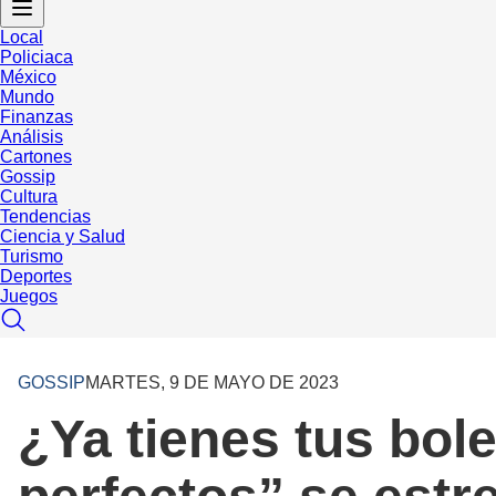
Local
Policiaca
México
Mundo
Finanzas
Análisis
Cartones
Gossip
Cultura
Tendencias
Ciencia y Salud
Turismo
Deportes
Juegos
GOSSIP
MARTES, 9 DE MAYO DE 2023
¿Ya tienes tus bol