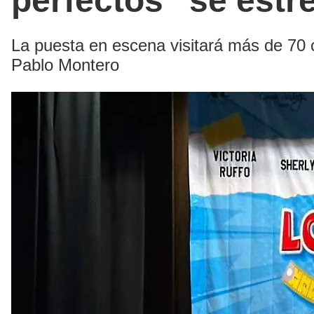
perfectos” se estr
La puesta en escena visitará más de 70 
Pablo Montero