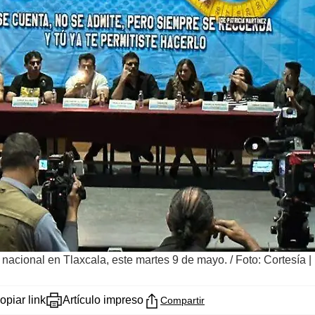
ra nacional en Tlaxcala, este martes 9 de mayo.
/
Foto: Cortesía |
opiar link
Artículo impreso
Compartir