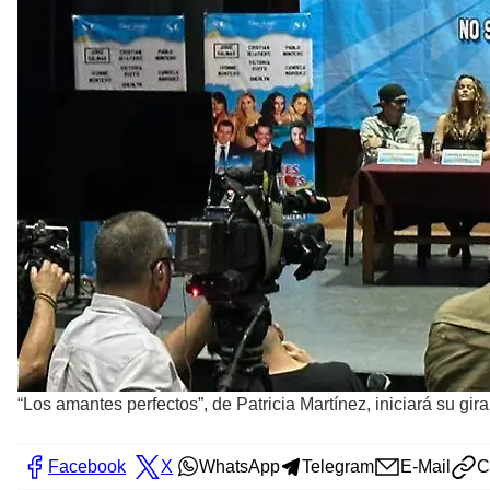
“Los amantes perfectos”, de Patricia Martínez, iniciará su gi
Facebook
X
WhatsApp
Telegram
E-Mail
C