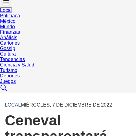
Local
Policiaca
México
Mundo
Finanzas
Análisis
Cartones
Gossip
Cultura
Tendencias
Ciencia y Salud
Turismo
Deportes
Juegos
LOCAL
MIÉRCOLES, 7 DE DICIEMBRE DE 2022
Ceneval