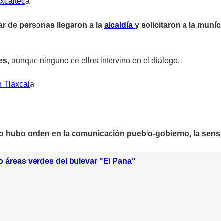
axcaltec
a
r de personas llegaron a la
alcaldía
y solicitaron a la muní
es,
aunque ninguno de ellos intervino en el diálogo.
n Tlaxcal
a
no hubo orden en la comunicación pueblo-gobierno, la sensib
 áreas verdes del bulevar "El Pana"