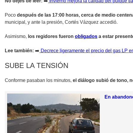
No dejes de leer:
➡️
Invierno mejora la calidad del pulque tl
Poco
después de las 17:00 horas, cerca de medio centena
municipal, y ante la presión, Cortés Vázquez accedió.
Asimismo,
los regidores fueron
obligados
a estar present
Lee también:
➡️
Decrece ligeramente el precio del gas LP e
SUBE LA TENSIÓN
Conforme pasaban los minutos,
el diálogo subió de tono, 
En abandono