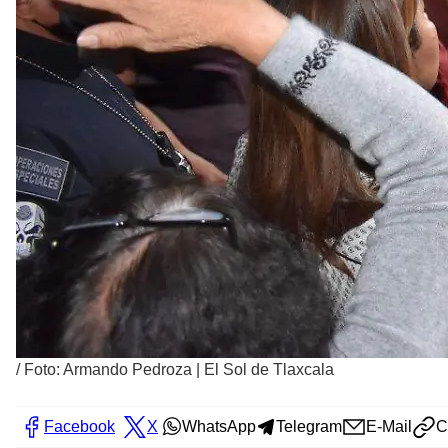
/
Foto: Armando Pedroza | El Sol de Tlaxcala
Facebook
X
WhatsApp
Telegram
E-Mail
C