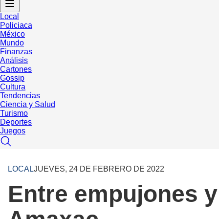
Local
Policiaca
México
Mundo
Finanzas
Análisis
Cartones
Gossip
Cultura
Tendencias
Ciencia y Salud
Turismo
Deportes
Juegos
LOCAL
JUEVES, 24 DE FEBRERO DE 2022
Entre empujones y