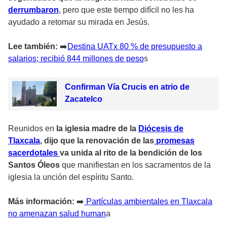
derrumbaron
, pero que este tiempo difícil no les ha
ayudado a retomar su mirada en Jesús.
Lee también:
➡
️Destina UATx 80 % de presupuesto a
salarios; recibió 844 millones de peso
s
Confirman Vía Crucis en atrio de
Zacatelco
Reunidos en
la iglesia madre de la
Diócesis de
Tlaxcala
, dijo que la renovación de las
promesas
sacerdotales
va unida al rito de la bendición de los
Santos Óleos
que manifiestan en los sacramentos de la
iglesia la unción del espíritu Santo.
Más información:
➡️
Partículas ambientales en Tlaxcala
no amenazan salud human
a