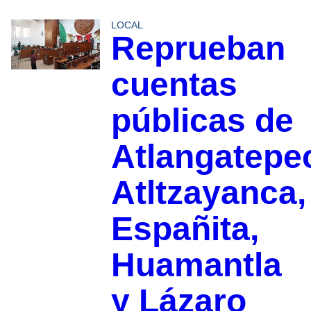
LOCAL
Reprueban
cuentas
públicas de
Atlangatepe
Atltzayanca,
Españita,
Huamantla
y Lázaro