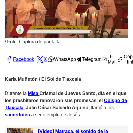
/
Foto: Captura de pantalla
E-
Cop
Facebook
X
WhatsApp
Telegram
Mail
lin
Karla Muñetón / El Sol de Tlaxcala
Durante la
Misa
Crismal de Jueves Santo, día en el que
los presbíteros renovaron sus promesas, el
Obispo de
Tlaxcala
, Julio César Salcedo Aquino,
llamó a los
sacerdotes
a ser ejemplo de Jesús.
[Video] Matraca, el sonido de la