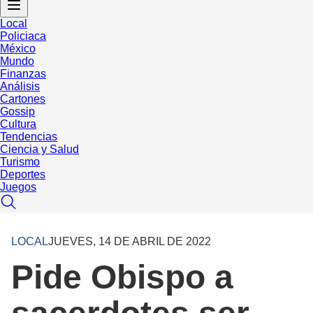
Local
Policiaca
México
Mundo
Finanzas
Análisis
Cartones
Gossip
Cultura
Tendencias
Ciencia y Salud
Turismo
Deportes
Juegos
LOCAL
JUEVES, 14 DE ABRIL DE 2022
Pide Obispo a