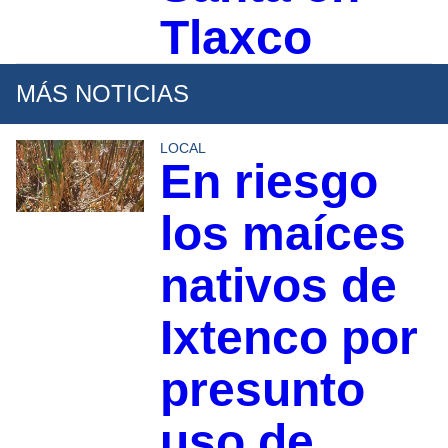
Tlaxco
MÁS NOTICIAS
LOCAL
En riesgo
los maíces
nativos de
Ixtenco por
presunto
uso de