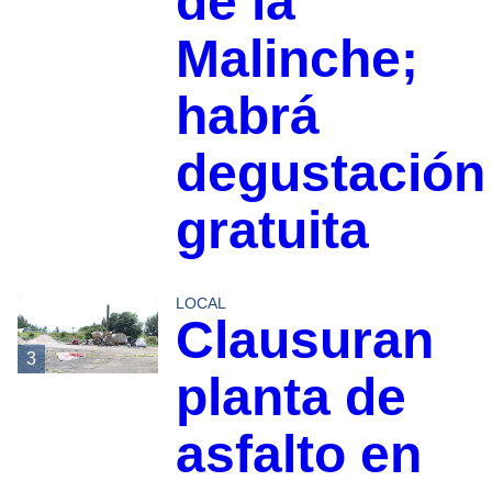
de la
Malinche;
habrá
degustación
gratuita
LOCAL
Clausuran
3
planta de
asfalto en