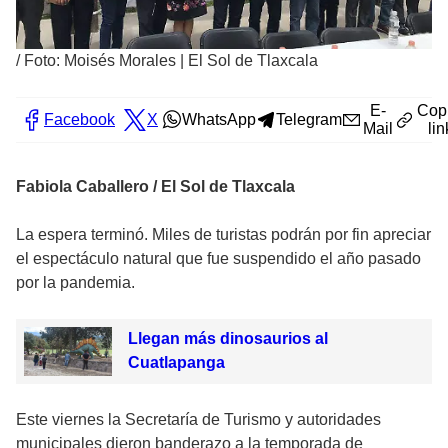
/
Foto: Moisés Morales | El Sol de Tlaxcala
E-
Cop
Facebook
X
WhatsApp
Telegram
Mail
lin
Fabiola Caballero / El Sol de Tlaxcala
La espera terminó. Miles de turistas podrán por fin apreciar
el espectáculo natural que fue suspendido el año pasado
por la pandemia.
Llegan más dinosaurios al
Cuatlapanga
Este viernes la Secretaría de Turismo y autoridades
municipales dieron banderazo a la temporada de