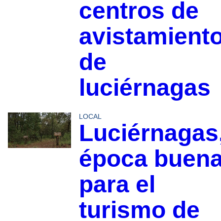
centros de
avistamient
de
luciérnagas
LOCAL
Luciérnagas
época buen
para el
turismo de