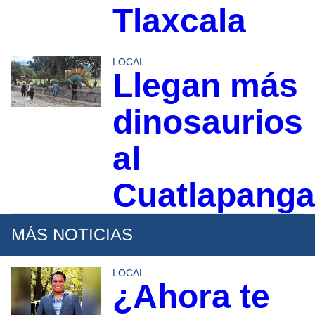
Tlaxcala
LOCAL
Llegan más
dinosaurios
al
Cuatlapanga
MÁS NOTICIAS
LOCAL
¿Ahora te