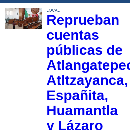
LOCAL
Reprueban
cuentas
públicas de
Atlangatepe
Atltzayanca,
Españita,
Huamantla
y Lázaro