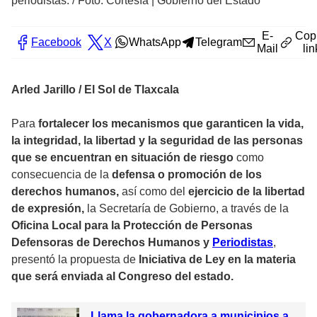
periodistas.
/
Foto: Cortesía | Gobierno del Estado
E-
Cop
Facebook
X
WhatsApp
Telegram
Mail
lin
Arled Jarillo / El Sol de Tlaxcala
Para
fortalecer los mecanismos que garanticen la vida,
la integridad, la libertad y la seguridad de las personas
que se encuentran en situación de riesgo
como
consecuencia de la
defensa o promoción de los
derechos humanos,
así como del
ejercicio de la libertad
de expresión,
la Secretaría de Gobierno, a través de la
Oficina Local para la Protección de Personas
Defensoras de Derechos Humanos y
Periodistas
,
presentó la propuesta de
Iniciativa de Ley en la materia
que será enviada al Congreso del estado.
Llama la gobernadora a municipios a