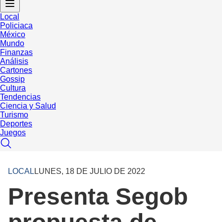
Local
Policiaca
México
Mundo
Finanzas
Análisis
Cartones
Gossip
Cultura
Tendencias
Ciencia y Salud
Turismo
Deportes
Juegos
LOCAL
LUNES, 18 DE JULIO DE 2022
Presenta Segob