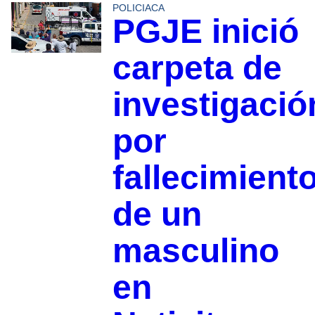
POLICIACA
PGJE inició
carpeta de
investigació
por
fallecimient
de un
masculino
en