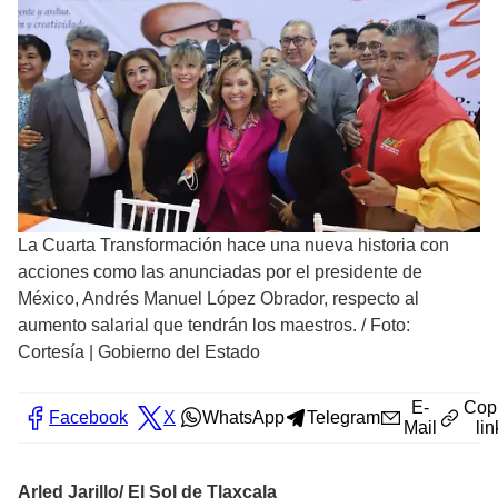
La Cuarta Transformación hace una nueva historia con
acciones como las anunciadas por el presidente de
México, Andrés Manuel López Obrador, respecto al
aumento salarial que tendrán los maestros.
/
Foto:
Cortesía | Gobierno del Estado
E-
Cop
Facebook
X
WhatsApp
Telegram
Mail
lin
Arled Jarillo/ El Sol de Tlaxcala