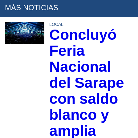
MÁS NOTICIAS
LOCAL
Concluyó
Feria
Nacional
del Sarape
con saldo
blanco y
amplia