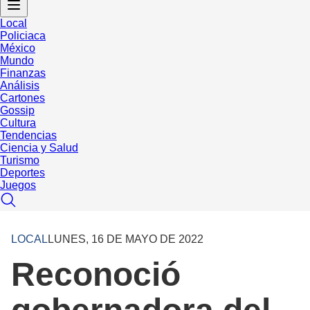
Local
Policiaca
México
Mundo
Finanzas
Análisis
Cartones
Gossip
Cultura
Tendencias
Ciencia y Salud
Turismo
Deportes
Juegos
LOCAL
LUNES, 16 DE MAYO DE 2022
Reconoció