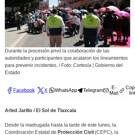
Durante la procesión privó la colaboración de las
autoridades y participantes que acataron los lineamientos
para prevenir incidentes.
/
Foto: Cortesía | Gobierno del
Estado
E-
Cop
Facebook
X
WhatsApp
Telegram
Mail
lin
Arled Jarillo / El Sol de Tlaxcala
Desde la madrugada hasta la tarde de este lunes, la
Coordinación Estatal de
Protección Civil
(CEPC), la