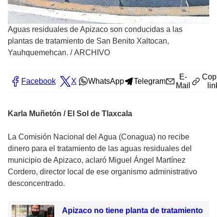
Aguas residuales de Apizaco son conducidas a las
plantas de tratamiento de San Benito Xaltocan,
Yauhquemehcan.
/
ARCHIVO
E-
Cop
Facebook
X
WhatsApp
Telegram
Mail
lin
Karla Muñetón / El Sol de Tlaxcala
La Comisión Nacional del Agua (Conagua) no recibe
dinero para el tratamiento de las aguas residuales del
municipio de Apizaco, aclaró Miguel Ángel Martínez
Cordero, director local de ese organismo administrativo
desconcentrado.
Apizaco no tiene planta de tratamiento