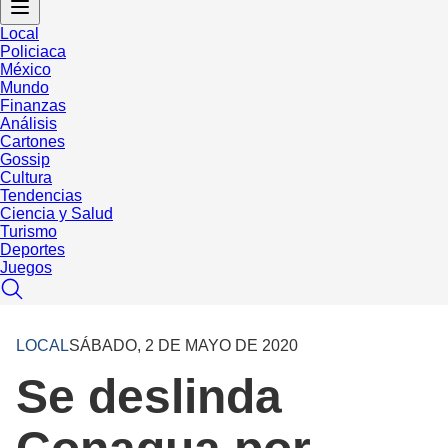
Local
Policiaca
México
Mundo
Finanzas
Análisis
Cartones
Gossip
Cultura
Tendencias
Ciencia y Salud
Turismo
Deportes
Juegos
LOCAL
SÁBADO, 2 DE MAYO DE 2020
Se deslinda