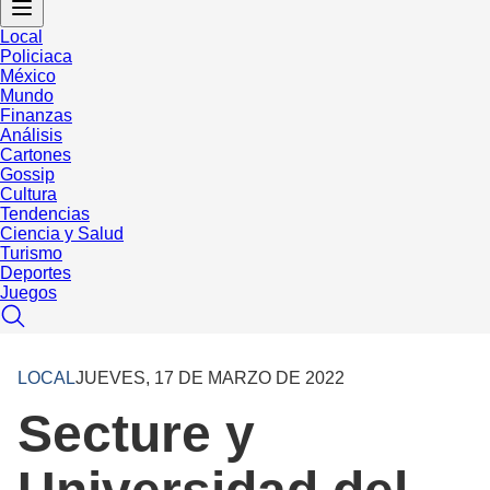
Local
Policiaca
México
Mundo
Finanzas
Análisis
Cartones
Gossip
Cultura
Tendencias
Ciencia y Salud
Turismo
Deportes
Juegos
LOCAL
JUEVES, 17 DE MARZO DE 2022
Secture y