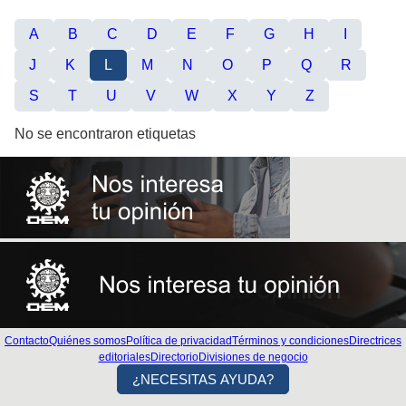
A
B
C
D
E
F
G
H
I
J
K
L
M
N
O
P
Q
R
S
T
U
V
W
X
Y
Z
No se encontraron etiquetas
Contacto
Quiénes somos
Política de privacidad
Términos y condiciones
Directrices
editoriales
Directorio
Divisiones de negocio
¿NECESITAS AYUDA?