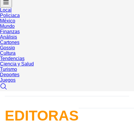
Local
Policiaca
México
Mundo
Finanzas
Análisis
Cartones
Gossip
Cultura
Tendencias
Ciencia y Salud
Turismo
Deportes
Juegos
EDITORAS