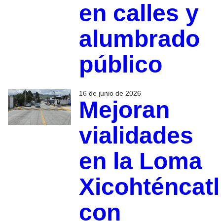
en calles y
alumbrado
público
16 de junio de 2026
Mejoran
vialidades
en la Loma
Xicohténcatl
con