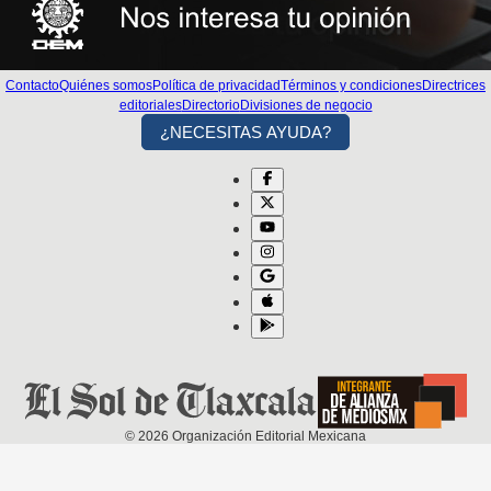
Contacto
Quiénes somos
Política de privacidad
Términos y condiciones
Directrices
editoriales
Directorio
Divisiones de negocio
¿NECESITAS AYUDA?
©
2026
Organización Editorial Mexicana