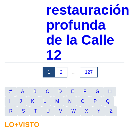
restauració
profunda
de la Calle
12
...
1
2
127
#
A
B
C
D
E
F
G
H
I
J
K
L
M
N
O
P
Q
R
S
T
U
V
W
X
Y
Z
LO+VISTO