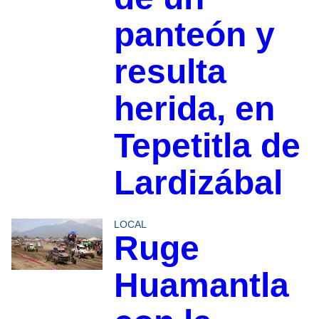
panteón y
resulta
herida, en
Tepetitla de
Lardizábal
LOCAL
Ruge
Huamantla