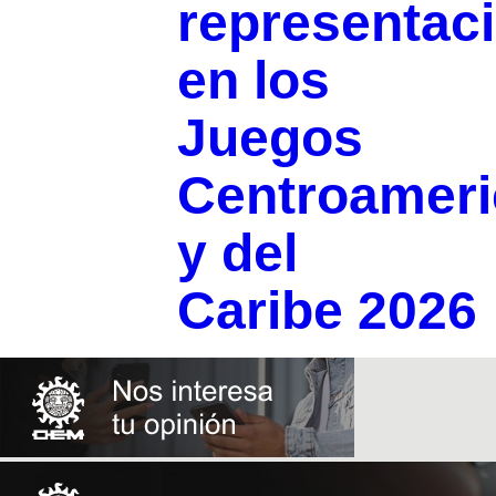
representac
en los
Juegos
Centroamer
y del
Caribe 2026