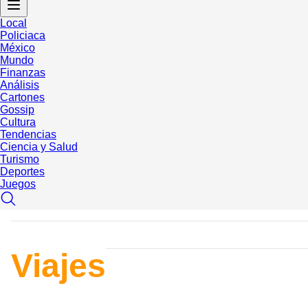
Local
Policiaca
México
Mundo
Finanzas
Análisis
Cartones
Gossip
Cultura
Tendencias
Ciencia y Salud
Turismo
Deportes
Juegos
Viajes