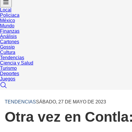
Local
Policiaca
México
Mundo
Finanzas
Análisis
Cartones
Gossip
Cultura
Tendencias
Ciencia y Salud
Turismo
Deportes
Juegos
TENDENCIAS
SÁBADO, 27 DE MAYO DE 2023
Otra vez en Contla