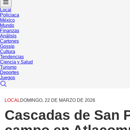
Local
Policiaca
México
Mundo
Finanzas
Análisis
Cartones
Gossip
Cultura
Tendencias
Ciencia y Salud
Turismo
Deportes
Juegos
LOCAL
DOMINGO, 22 DE MARZO DE 2026
Cascadas de San Pa