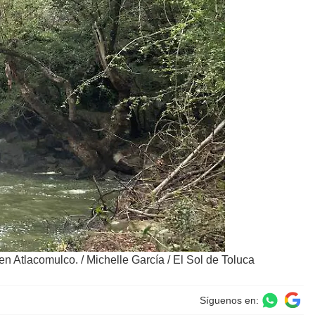
 en Atlacomulco.
/
Michelle García / El Sol de Toluca
Síguenos en: