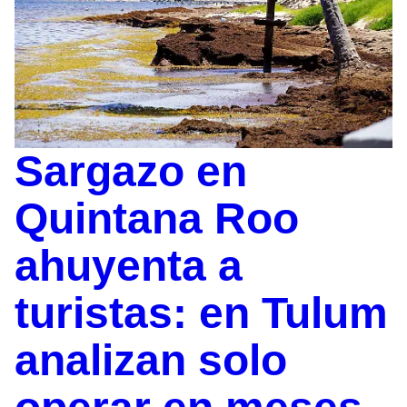
Sargazo en
Quintana Roo
ahuyenta a
turistas: en Tulum
analizan solo