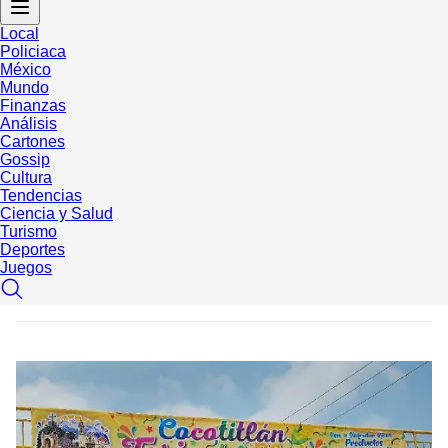
Local
Policiaca
México
Mundo
Finanzas
Análisis
Cartones
Gossip
Cultura
Tendencias
Ciencia y Salud
Turismo
Deportes
Juegos