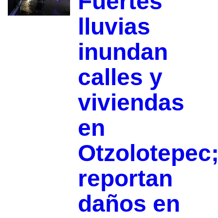
Fuertes
lluvias
inundan
calles y
viviendas
en
Otzolotepec
reportan
daños en