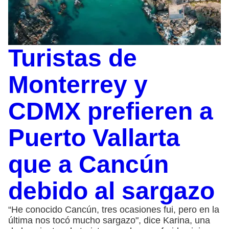
Turistas de
Monterrey y
CDMX prefieren a
Puerto Vallarta
que a Cancún
debido al sargazo
“He conocido Cancún, tres ocasiones fui, pero en la
última nos tocó mucho sargazo", dice Karina, una