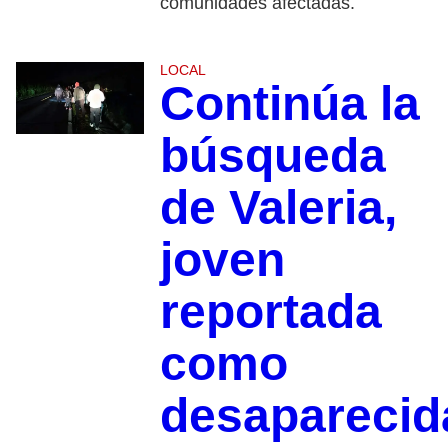
comunidades afectadas.
LOCAL
Continúa la
búsqueda
de Valeria,
joven
reportada
como
desaparecid