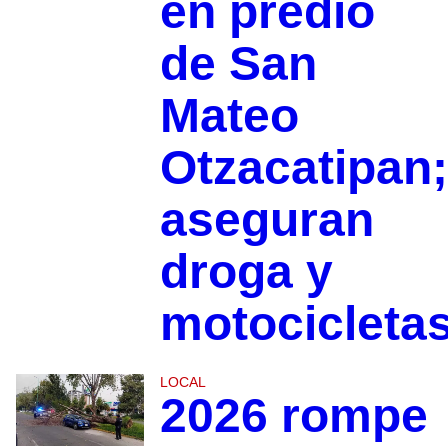
en predio
de San
Mateo
Otzacatipan;
aseguran
droga y
motocicleta
LOCAL
2026 rompe