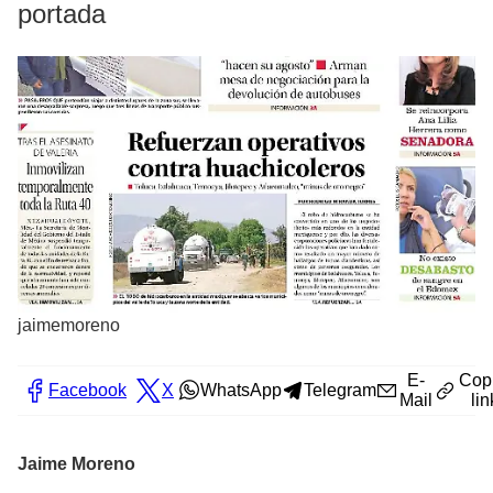
portada
jaimemoreno
E-
Cop
Facebook
X
WhatsApp
Telegram
Mail
lin
Jaime Moreno