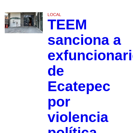
LOCAL
TEEM
sanciona a
exfuncionar
de
Ecatepec
por
violencia
política