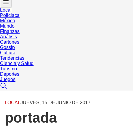
Local
Policiaca
México
Mundo
Finanzas
Análisis
Cartones
Gossip
Cultura
Tendencias
Ciencia y Salud
Turismo
Deportes
Juegos
LOCAL
JUEVES, 15 DE JUNIO DE 2017
portada