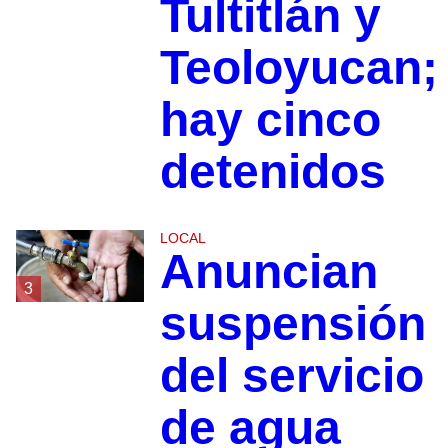
Tultitlán y
Teoloyucan;
hay cinco
detenidos
LOCAL
Anuncian
3
suspensión
del servicio
de agua