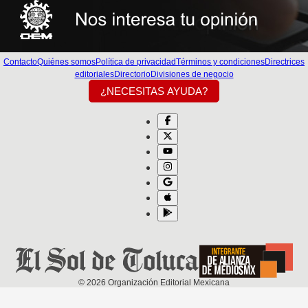
Contacto
Quiénes somos
Política de privacidad
Términos y condiciones
Directrices
editoriales
Directorio
Divisiones de negocio
¿NECESITAS AYUDA?
©
2026
Organización Editorial Mexicana