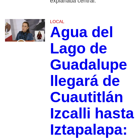
explanada central.
LOCAL
Agua del
Lago de
Guadalupe
llegará de
Cuautitlán
Izcalli hasta
Iztapalapa: