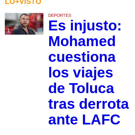
LO+VISTO
DEPORTES
Es injusto:
1
Mohamed
cuestiona
los viajes
de Toluca
tras derrota
ante LAFC