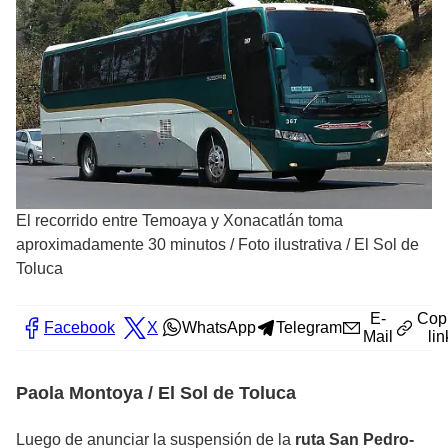
El recorrido entre Temoaya y Xonacatlán toma
aproximadamente 30 minutos
/
Foto ilustrativa / El Sol de
Toluca
E-
Cop
Facebook
X
WhatsApp
Telegram
Mail
lin
Paola Montoya / El Sol de Toluca
Luego de anunciar la suspensión de la
ruta San Pedro-