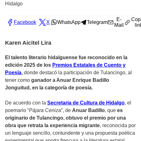
Hidalgo
E-
Cop
Facebook
X
WhatsApp
Telegram
Mail
lin
Karen Aicitel Lira
El talento literario hidalguense fue reconocido en la
edición 2025 de los
Premios Estatales de Cuento y
Poesía
,
donde destacó la participación de Tulancingo, al
tener como
ganador a Anuar Enrique Badillo
Jonguitud, en la categoría de poesía.
De acuerdo con la
Secretaria de Cultura de Hidalgo
, el
poemario “
Pájara Ceniza
”, de
Anuar Badillo
, que
es
originario de Tulancingo,
obtuvo el premio por una
obra que retrata la experiencia migrante
, reconocida por
un lenguaje sencillo, contundente y una propuesta poética
experimental que aporta frescura a la literatura estatal.