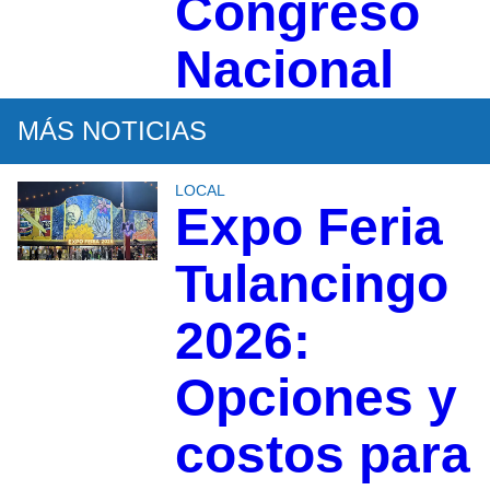
Congreso
Nacional
MÁS NOTICIAS
LOCAL
Expo Feria
Tulancingo
2026:
Opciones y
costos para