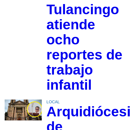
Tulancingo
atiende
ocho
reportes de
trabajo
infantil
LOCAL
Arquidióces
de