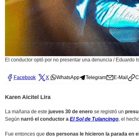
El conductor optó por no presentar una denuncia
/
Eduardo Is
Facebook
X
WhatsApp
Telegram
E-Mail
C
Karen Aicitel Lira
La mañana de este
jueves 30 de enero
se registró un
presu
Según
narró el conductor a
El Sol de Tulancingo
, el hech
Fue entonces que
dos personas le hicieron la parada en el