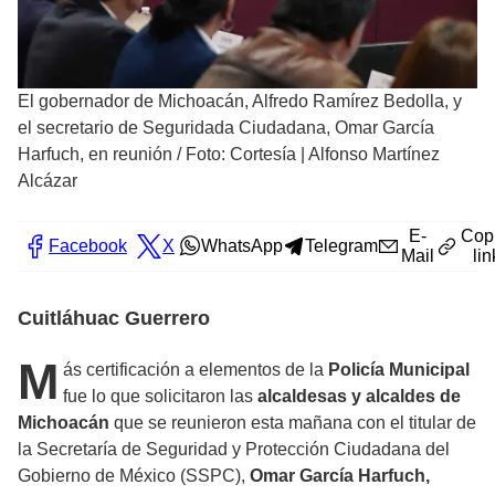
El gobernador de Michoacán, Alfredo Ramírez Bedolla, y
el secretario de Seguridada Ciudadana, Omar García
Harfuch, en reunión
/
Foto: Cortesía | Alfonso Martínez
Alcázar
E-
Cop
Facebook
X
WhatsApp
Telegram
Mail
lin
Cuitláhuac Guerrero
M
ás certificación a elementos de la
Policía Municipal
fue lo que solicitaron las
alcaldesas y alcaldes de
Michoacán
que se reunieron esta mañana con el titular de
la Secretaría de Seguridad y Protección Ciudadana del
Gobierno de México (SSPC),
Omar García Harfuch,