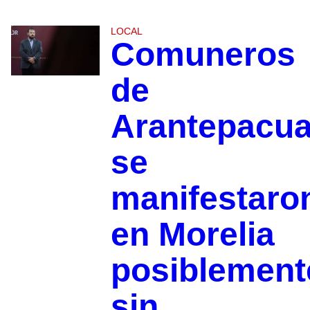
LOCAL
Comuneros
de
Arantepacu
se
manifestaro
en Morelia
posiblement
sin