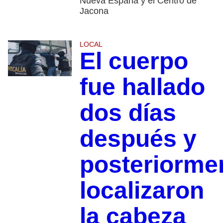
Nueva España y el Centro de
Jacona
LOCAL
El cuerpo
fue hallado
dos días
después y
posteriorme
localizaron
la cabeza