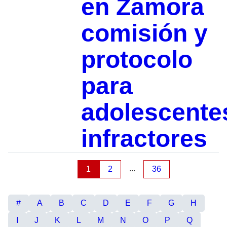
en Zamora
comisión y
protocolo
para
adolescente
infractores
...
1
2
36
#
A
B
C
D
E
F
G
H
I
J
K
L
M
N
O
P
Q