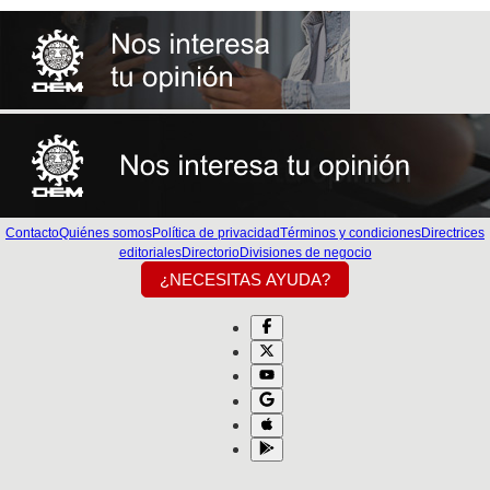
Contacto
Quiénes somos
Política de privacidad
Términos y condiciones
Directrices
editoriales
Directorio
Divisiones de negocio
¿NECESITAS AYUDA?