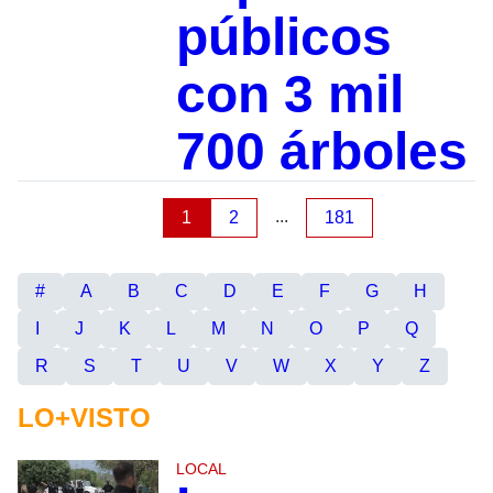
públicos
con 3 mil
700 árboles
...
1
2
181
#
A
B
C
D
E
F
G
H
I
J
K
L
M
N
O
P
Q
R
S
T
U
V
W
X
Y
Z
LO+VISTO
LOCAL