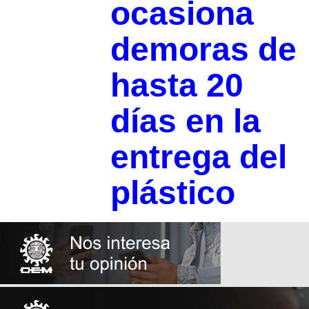
ocasiona
demoras de
hasta 20
días en la
entrega del
plástico