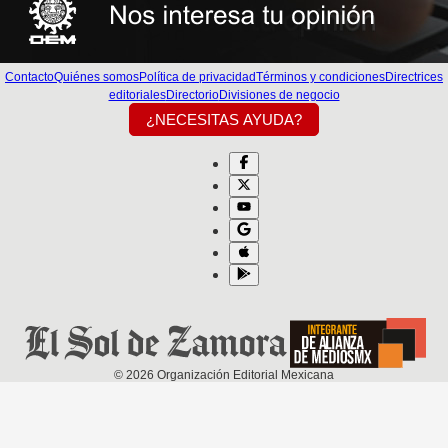
Contacto
Quiénes somos
Política de privacidad
Términos y condiciones
Directrices
editoriales
Directorio
Divisiones de negocio
¿NECESITAS AYUDA?
©
2026
Organización Editorial Mexicana