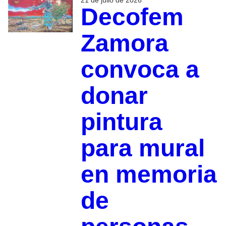
21 de julio de 2026
Decofem
Zamora
convoca a
donar
pintura
para mural
en memoria
de