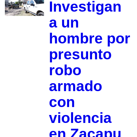
Investigan
a un
hombre por
presunto
robo
armado
con
violencia
en Zacapu