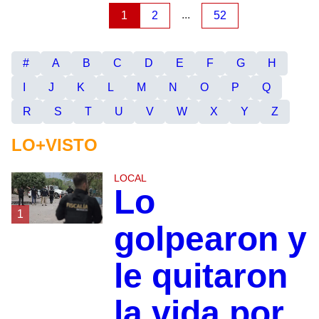
...
1
2
52
#
A
B
C
D
E
F
G
H
I
J
K
L
M
N
O
P
Q
R
S
T
U
V
W
X
Y
Z
LO+VISTO
LOCAL
Lo
1
golpearon y
le quitaron
la vida por