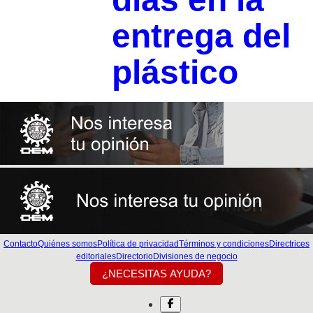
entrega del
plástico
Contacto
Quiénes somos
Política de privacidad
Términos y condiciones
Directrices
editoriales
Directorio
Divisiones de negocio
¿NECESITAS AYUDA?