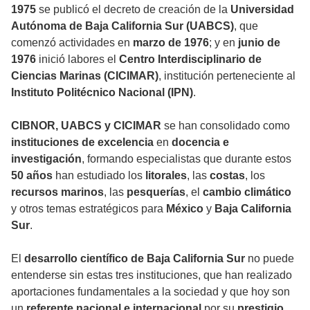
1975
se publicó el decreto de creación de la
Universidad
Autónoma de Baja California Sur (UABCS)
, que
comenzó actividades en
marzo de 1976
; y en
junio de
1976
inició labores el
Centro Interdisciplinario de
Ciencias Marinas (CICIMAR)
, institución perteneciente al
Instituto Politécnico Nacional (IPN)
.
CIBNOR, UABCS y CICIMAR
se han consolidado como
instituciones de excelencia
en
docencia e
investigación
, formando especialistas que durante estos
50 años
han estudiado los
litorales
, las
costas
, los
recursos marinos
, las
pesquerías
, el
cambio climático
y otros temas estratégicos para
México
y
Baja California
Sur
.
El
desarrollo científico de Baja California Sur
no puede
entenderse sin estas tres instituciones, que han realizado
aportaciones fundamentales a la sociedad y que hoy son
un
referente nacional e internacional
por su
prestigio