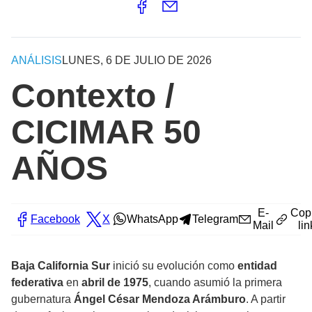
ANÁLISIS
LUNES, 6 DE JULIO DE 2026
Contexto /
CICIMAR 50
AÑOS
E-
Cop
Facebook
X
WhatsApp
Telegram
Mail
lin
Baja California Sur
inició su evolución como
entidad
federativa
en
abril de 1975
, cuando asumió la primera
gubernatura
Ángel César Mendoza Arámburo
. A partir