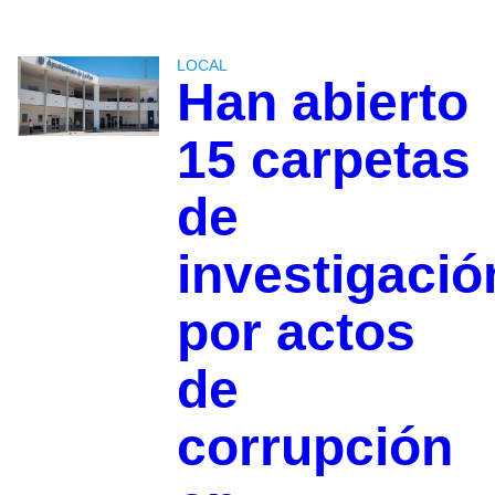
LOCAL
Han abierto
15 carpetas
de
investigació
por actos
de
corrupción