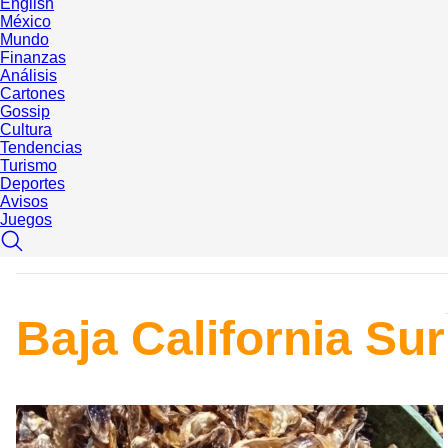
English
México
Mundo
Finanzas
Análisis
Cartones
Gossip
Cultura
Tendencias
Turismo
Deportes
Avisos
Juegos
Baja California Sur